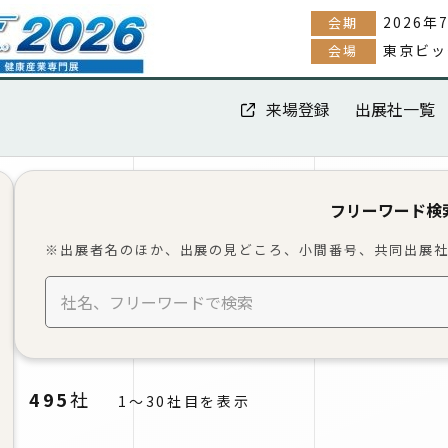
2026年
会期
東京ビッ
会場
来場登録
出展社一覧
フリーワード検
※出展者名のほか、出展の見どころ、小間番号、共同出展社
495
社
1～30社目を表示