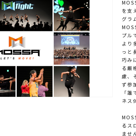
MO
を支
グラ
MO
プル
より
っと
巧み
る厳
慮、
ず参
「誰
ネス
MOS
るス
ませ