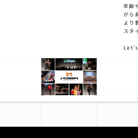
年齢
がら
より
スタ
Let'