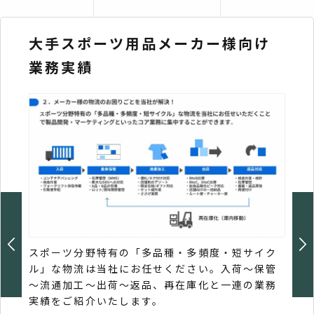
大手スポーツ用品メーカー様向け
Bt
業務実績
ス 
スポーツ分野特有の「多品種・多頻度・短サイク
自社
ル」な物流は当社にお任せください。入荷～保管
ス「N
～流通加工～出荷～返品、再在庫化と一連の業務
いた
実績をご紹介いたします。
業種