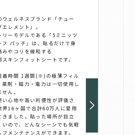
】
ヴェノフレック
の​ウェルネスブランド​「チュー
グエレメント」。​
トリーモデルである​「5ミニッツ
ーフ パッチ」は、​貼るだけで​身
痛みや​コリを​緩和する
療用スキンフィットシートです。​
着時間 1週間(※)の​極薄フィル
​薬剤・磁力・電力は​一切​使用し
ません。​
使い​心地や​高い​利便性が​評価さ
世界16ヶ国で​合計60万人に​愛用
きました。​貼った​場所が​目立
いので、​どんな​シーンでも​気軽
ルフメンテナンスが​できます。​