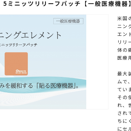
 5ミニッツリリーフパッチ【一般医療機器
米国
ニン
エン
リリ
体の​
​医
最大装
ムで、
てい
その​
れ、​
されて
ちにく
に​セ